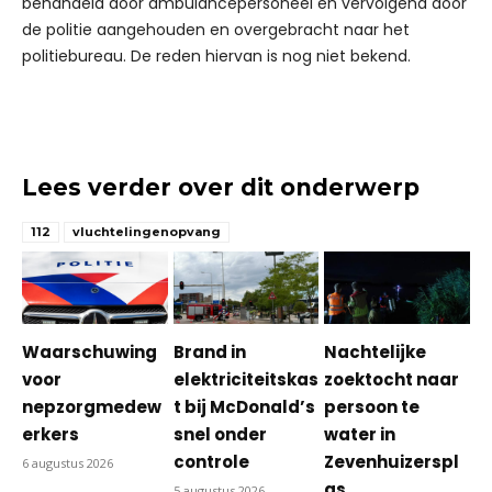
behandeld door ambulancepersoneel en vervolgend door
de politie aangehouden en overgebracht naar het
politiebureau. De reden hiervan is nog niet bekend.
Lees verder over dit onderwerp
112
vluchtelingenopvang
Waarschuwing
Brand in
Nachtelijke
voor
elektriciteitskas
zoektocht naar
nepzorgmedew
t bij McDonald’s
persoon te
erkers
snel onder
water in
controle
Zevenhuizerspl
6 augustus 2026
as
5 augustus 2026