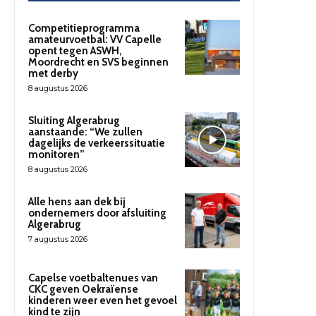
Competitieprogramma
amateurvoetbal: VV Capelle
opent tegen ASWH,
Moordrecht en SVS beginnen
met derby
8 augustus 2026
Sluiting Algerabrug
aanstaande: “We zullen
dagelijks de verkeerssituatie
monitoren”
8 augustus 2026
Alle hens aan dek bij
ondernemers door afsluiting
Algerabrug
7 augustus 2026
Capelse voetbaltenues van
CKC geven Oekraïense
kinderen weer even het gevoel
kind te zijn