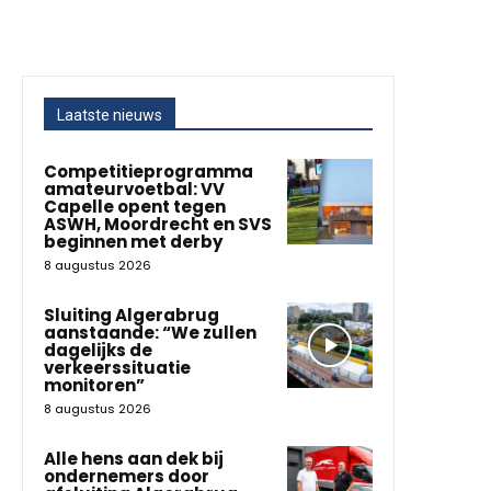
Laatste nieuws
Competitieprogramma
amateurvoetbal: VV
Capelle opent tegen
ASWH, Moordrecht en SVS
beginnen met derby
8 augustus 2026
Sluiting Algerabrug
aanstaande: “We zullen
dagelijks de
verkeerssituatie
monitoren”
8 augustus 2026
Alle hens aan dek bij
ondernemers door