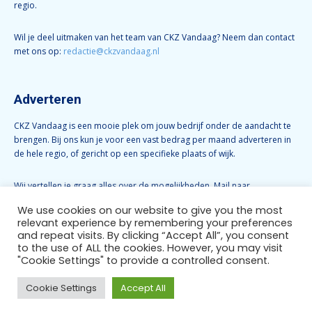
regio.
Wil je deel uitmaken van het team van CKZ Vandaag? Neem dan contact
met ons op:
redactie@ckzvandaag.nl
Adverteren
CKZ Vandaag is een mooie plek om jouw bedrijf onder de aandacht te
brengen. Bij ons kun je voor een vast bedrag per maand adverteren in
de hele regio, of gericht op een specifieke plaats of wijk.
Wij vertellen je graag alles over de mogelijkheden. Mail naar
info@ckzvandaag.nl
We use cookies on our website to give you the most
relevant experience by remembering your preferences
and repeat visits. By clicking “Accept All”, you consent
Volg CKZ Vandaag
to the use of ALL the cookies. However, you may visit
"Cookie Settings" to provide a controlled consent.
Cookie Settings
Accept All