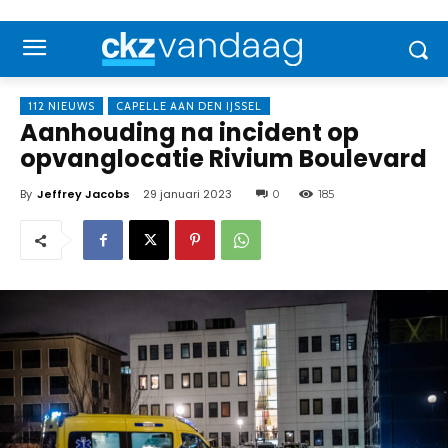
112 NIEUWS
CAPELLE AAN DEN IJSSEL
Aanhouding na incident op
opvanglocatie Rivium Boulevard
By
Jeffrey Jacobs
29 januari 2023
0
185