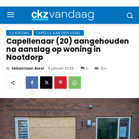
112 NIEUWS
CAPELLE AAN DEN IJSSEL
Capellenaar (20) aangehouden
na aanslag op woning in
Nootdorp
By
Sebastiaan Barel
8 januari 2023
0
324