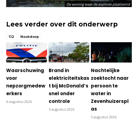
De woning waar de explosie plaatsvond
Lees verder over dit onderwerp
112
Nootdorp
Waarschuwing
Brand in
Nachtelijke
voor
elektriciteitskas
zoektocht naar
nepzorgmedew
t bij McDonald’s
persoon te
erkers
snel onder
water in
controle
Zevenhuizerspl
6 augustus 2026
as
5 augustus 2026
5 augustus 2026