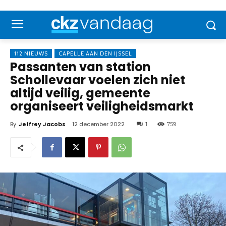
112 NIEUWS
CAPELLE AAN DEN IJSSEL
Passanten van station
Schollevaar voelen zich niet
altijd veilig, gemeente
organiseert veiligheidsmarkt
By
Jeffrey Jacobs
12 december 2022
1
759