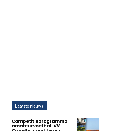
Laatste nieuws
Competitieprogramma
amateurvoetbal: VV
Capelle opent tegen