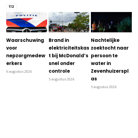
112
Waarschuwing
Brand in
Nachtelijke
voor
elektriciteitskas
zoektocht naar
nepzorgmedew
t bij McDonald’s
persoon te
erkers
snel onder
water in
controle
Zevenhuizerspl
6 augustus 2026
as
5 augustus 2026
5 augustus 2026