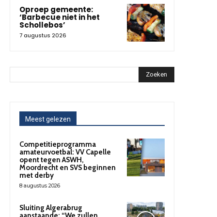
Oproep gemeente:
‘Barbecue niet in het
Schollebos’
7 augustus 2026
Zoeken
Meest gelezen
Competitieprogramma
amateurvoetbal: VV Capelle
opent tegen ASWH,
Moordrecht en SVS beginnen
met derby
8 augustus 2026
Sluiting Algerabrug
aanstaande: “We zullen