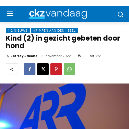
112 NIEUWS
KRIMPEN AAN DEN IJSSEL
Kind (2) in gezicht gebeten door
hond
By
Jeffrey Jacobs
10 november 2022
0
772