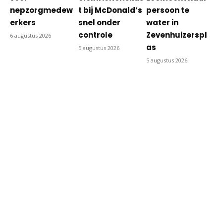
nepzorgmedew
t bij McDonald’s
persoon te
erkers
snel onder
water in
controle
Zevenhuizerspl
6 augustus 2026
as
5 augustus 2026
5 augustus 2026