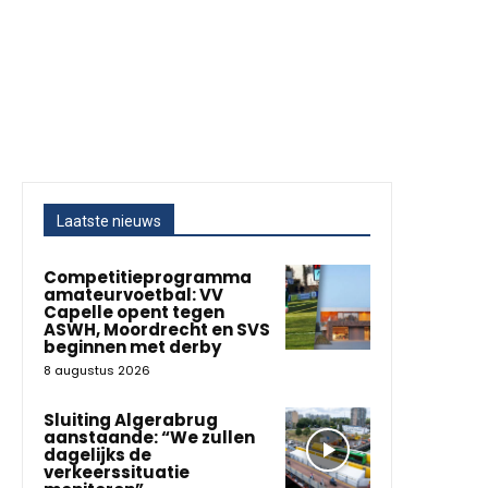
Laatste nieuws
Competitieprogramma
amateurvoetbal: VV
Capelle opent tegen
ASWH, Moordrecht en SVS
beginnen met derby
8 augustus 2026
Sluiting Algerabrug
aanstaande: “We zullen
dagelijks de
verkeerssituatie