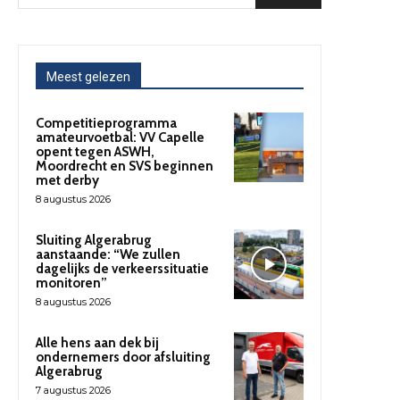
Meest gelezen
Competitieprogramma
amateurvoetbal: VV Capelle
opent tegen ASWH,
Moordrecht en SVS beginnen
met derby
8 augustus 2026
Sluiting Algerabrug
aanstaande: “We zullen
dagelijks de verkeerssituatie
monitoren”
8 augustus 2026
Alle hens aan dek bij
ondernemers door afsluiting
Algerabrug
7 augustus 2026