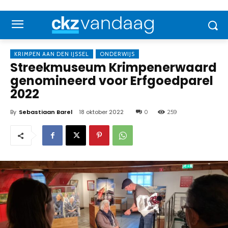
KRIMPEN AAN DEN IJSSEL
ONDERWIJS
Streekmuseum Krimpenerwaard
genomineerd voor Erfgoedparel
2022
By
Sebastiaan Barel
18 oktober 2022
0
259