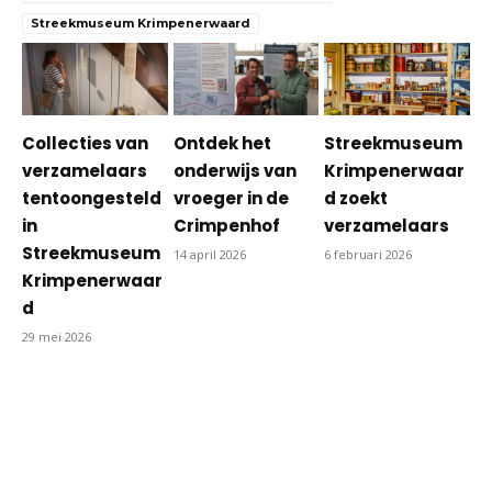
Streekmuseum Krimpenerwaard
Collecties van
Ontdek het
Streekmuseum
verzamelaars
onderwijs van
Krimpenerwaar
tentoongesteld
vroeger in de
d zoekt
in
Crimpenhof
verzamelaars
Streekmuseum
14 april 2026
6 februari 2026
Krimpenerwaar
d
29 mei 2026