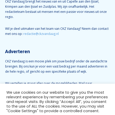
CKZ Vandaag brengt het nieuws van en uit Capelle aan den IJssel,
Krimpen aan den IJssel en Zuidplas. Wij zijn onafhankelijk. Het
redactieteam bestaat uit mensen met een passie voor nieuws uit onze
regio.
Wil je deel uitmaken van het team van CKZ Vandaag? Neem dan contact
met ons op:
redactie@ckzvandaag.nl
Adverteren
CKZ Vandaag is een mooie plek om jouw bedrijf onder de aandacht te
brengen. Bij ons kun je voor een vast bedrag per maand adverteren in
de hele regio, of gericht op een specifieke plaats of wijk.
Wij vertellen je graag alles over de mogelijkheden. Mail naar
info@ckzvandaag.nl
We use cookies on our website to give you the most
relevant experience by remembering your preferences
and repeat visits. By clicking “Accept All”, you consent
Volg CKZ Vandaag
to the use of ALL the cookies. However, you may visit
"Cookie Settings" to provide a controlled consent.