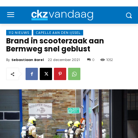
112 NIEUWS
CAPELLE AAN DEN IJSSEL
Brand in scooterzaak aan
Bermweg snel geblust
By
Sebastiaan Barel
22 december 2021
0
1052