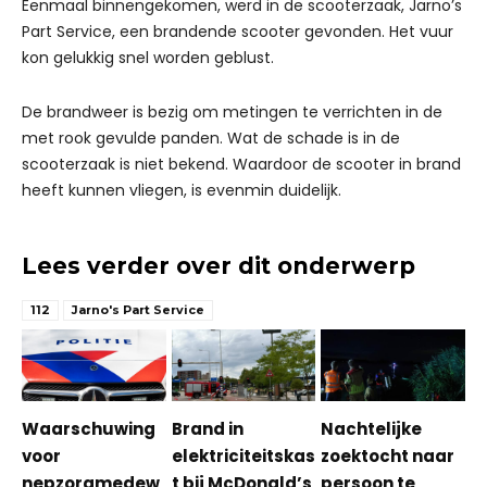
Eenmaal binnengekomen, werd in de scooterzaak, Jarno’s
Part Service, een brandende scooter gevonden. Het vuur
kon gelukkig snel worden geblust.
De brandweer is bezig om metingen te verrichten in de
met rook gevulde panden. Wat de schade is in de
scooterzaak is niet bekend. Waardoor de scooter in brand
heeft kunnen vliegen, is evenmin duidelijk.
Lees verder over dit onderwerp
112
Jarno's Part Service
Waarschuwing
Brand in
Nachtelijke
voor
elektriciteitskas
zoektocht naar
nepzorgmedew
t bij McDonald’s
persoon te