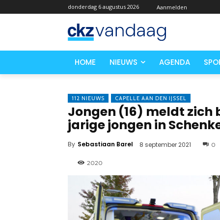
donderdag 6 augustus 2026
Aanmelden
HOME
NIEUWS
AGENDA
SPO
112 NIEUWS
CAPELLE AAN DEN IJSSEL
Jongen (16) meldt zich b
jarige jongen in Schenk
By
Sebastiaan Barel
8 september 2021
0
2020