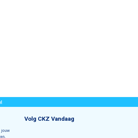
l
Volg CKZ Vandaag
 jouw
gen.