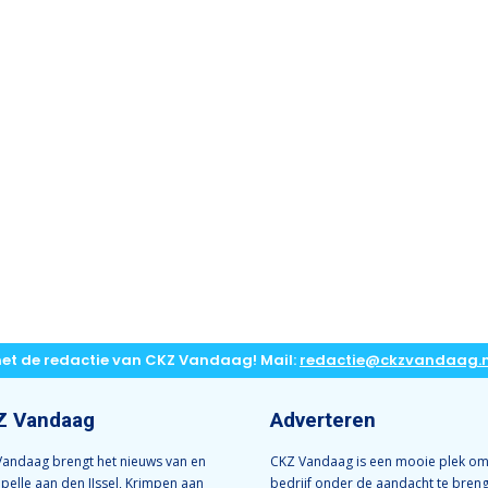
met de redactie van CKZ Vandaag! Mail:
redactie@ckzvandaag.n
Z Vandaag
Adverteren
andaag brengt het nieuws van en
CKZ Vandaag is een mooie plek om
apelle aan den IJssel, Krimpen aan
bedrijf onder de aandacht te bren