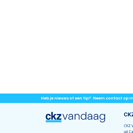
Heb je nieuws of een tip? Neem contact op 
CK
CKZ V
uit C