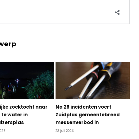
rwerp
ijke zoektocht naar
Na 26 incidenten voert
te water in
Zuidplas gemeentebreed
izersplas
messenverbod in
2026
28 juli 2026