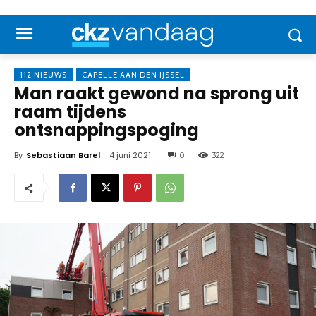
112 NIEUWS
CAPELLE AAN DEN IJSSEL
Man raakt gewond na sprong uit
raam tijdens
ontsnappingspoging
By
Sebastiaan Barel
4 juni 2021
0
322