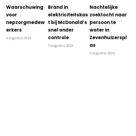
Waarschuwing
Brand in
Nachtelijke
voor
elektriciteitskas
zoektocht naar
nepzorgmedew
t bij McDonald’s
persoon te
erkers
snel onder
water in
controle
Zevenhuizerspl
6 augustus 2026
as
5 augustus 2026
5 augustus 2026