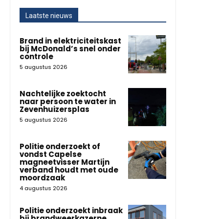
Laatste nieuws
Brand in elektriciteitskast
bij McDonald’s snel onder
controle
5 augustus 2026
Nachtelijke zoektocht
naar persoon te water in
Zevenhuizersplas
5 augustus 2026
Politie onderzoekt of
vondst Capelse
magneetvisser Martijn
verband houdt met oude
moordzaak
4 augustus 2026
Politie onderzoekt inbraak
bij brandweerkazerne