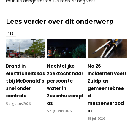
munitie aangetroffen. De man zit nog vast.
Lees verder over dit onderwerp
112
Brand in
Nachtelijke
Na 26
elektriciteitskas
zoektocht naar
incidenten voert
t bij McDonald’s
persoon te
Zuidplas
snel onder
water in
gemeentebree
controle
Zevenhuizerspl
d
as
messenverbod
5 augustus 2026
in
5 augustus 2026
28 juli 2026