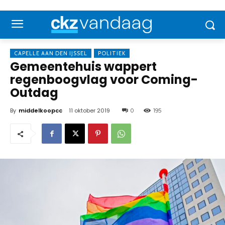
CAPELLE AAN DEN IJSSEL
POLITIEK
Gemeentehuis wappert
regenboogvlag voor Coming-
Outdag
By
middelkoopcc
11 oktober 2019
0
195