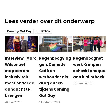
Lees verder over dit onderwerp
Coming Out Day
LHBTIQ+
Interview | Marc
Regenboogvlag
Regenboognet
Wilson zet
gen, Comedy
werk Krimpen
stappen om
Café en
schenkt cheque
inclusiviteit
wethouder als
aan bibliotheek
meer onder de
drag queen
10 oktober 2024
aandacht te
tijdens Coming
brengen
Out Day
20 juni 2025
11 oktober 2024