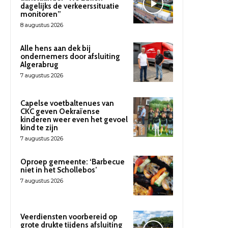
dagelijks de verkeerssituatie
monitoren”
8 augustus 2026
Alle hens aan dek bij
ondernemers door afsluiting
Algerabrug
7 augustus 2026
Capelse voetbaltenues van
CKC geven Oekraïense
kinderen weer even het gevoel
kind te zijn
7 augustus 2026
Oproep gemeente: ‘Barbecue
niet in het Schollebos’
7 augustus 2026
Veerdiensten voorbereid op
grote drukte tijdens afsluiting