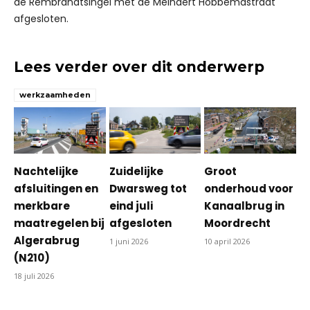
de Rembrandtsingel met de Meindert Hobbemastraat
afgesloten.
Lees verder over dit onderwerp
werkzaamheden
Nachtelijke
Zuidelijke
Groot
afsluitingen en
Dwarsweg tot
onderhoud voor
merkbare
eind juli
Kanaalbrug in
maatregelen bij
afgesloten
Moordrecht
Algerabrug
1 juni 2026
10 april 2026
(N210)
18 juli 2026