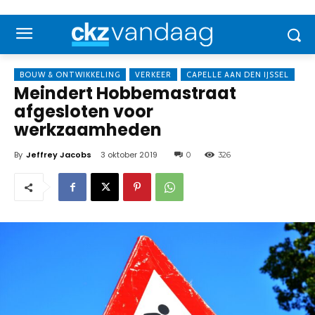
BOUW & ONTWIKKELING
VERKEER
CAPELLE AAN DEN IJSSEL
Meindert Hobbemastraat
afgesloten voor
werkzaamheden
By
Jeffrey Jacobs
3 oktober 2019
0
326