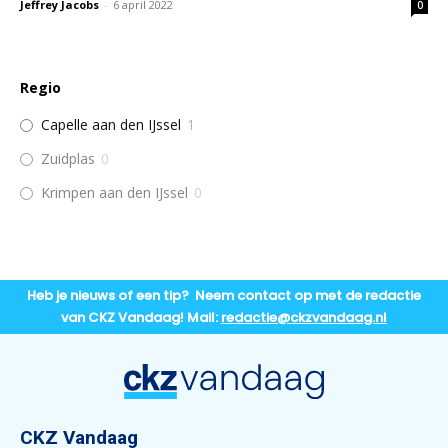
Jeffrey Jacobs
-
6 april 2022
0
Regio
Capelle aan den IJssel
1
Zuidplas
0
Krimpen aan den IJssel
0
Heb je nieuws of een tip? Neem contact op met de redactie
van CKZ Vandaag! Mail:
redactie@ckzvandaag.nl
CKZ Vandaag