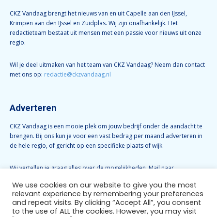
CKZ Vandaag brengt het nieuws van en uit Capelle aan den IJssel,
Krimpen aan den IJssel en Zuidplas. Wij zijn onafhankelijk. Het
redactieteam bestaat uit mensen met een passie voor nieuws uit onze
regio.
Wil je deel uitmaken van het team van CKZ Vandaag? Neem dan contact
met ons op:
redactie@ckzvandaag.nl
Adverteren
CKZ Vandaag is een mooie plek om jouw bedrijf onder de aandacht te
brengen. Bij ons kun je voor een vast bedrag per maand adverteren in
de hele regio, of gericht op een specifieke plaats of wijk.
Wij vertellen je graag alles over de mogelijkheden. Mail naar
info@ckzvandaag.nl
We use cookies on our website to give you the most
relevant experience by remembering your preferences
and repeat visits. By clicking “Accept All”, you consent
Volg CKZ Vandaag
to the use of ALL the cookies. However, you may visit