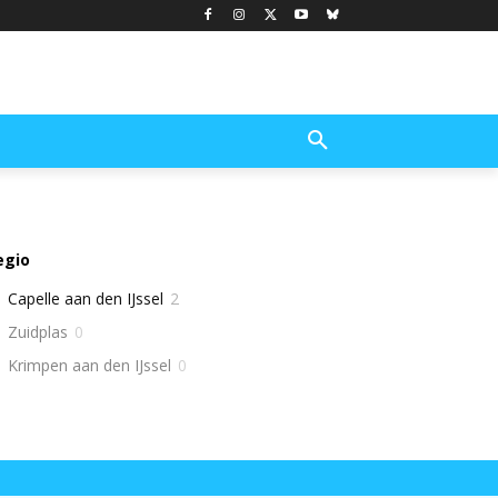
egio
Capelle aan den IJssel
2
Zuidplas
0
Krimpen aan den IJssel
0