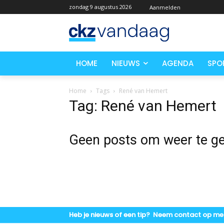
zondag 9 augustus 2026
Aanmelden
HOME
NIEUWS
AGENDA
SPO
Home
Tags
René van Hemert
Tag: René van Hemert
Geen posts om weer te g
Heb je nieuws of een tip? Neem contact op me