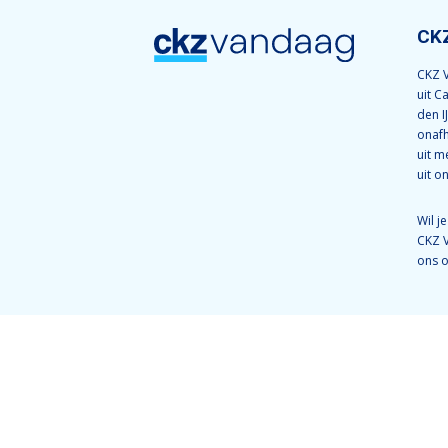
CK
CKZ V
uit C
den I
onafh
uit m
uit o
Wil j
CKZ 
ons 