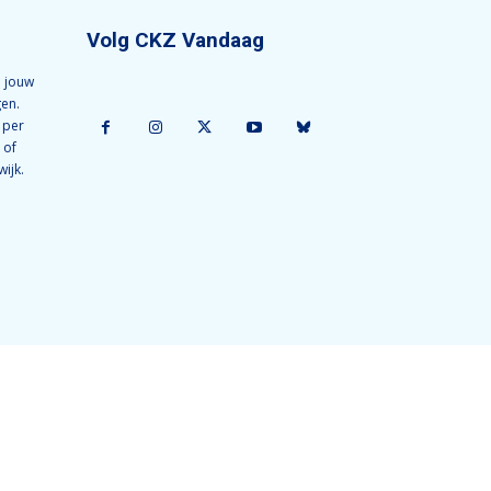
Volg CKZ Vandaag
 jouw
gen.
 per
 of
wijk.