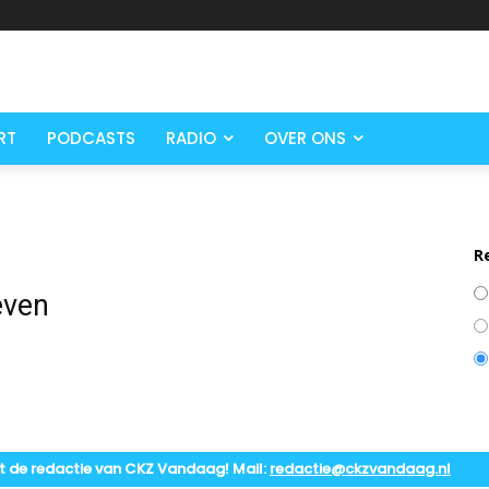
RT
PODCASTS
RADIO
OVER ONS
R
even
t de redactie van CKZ Vandaag! Mail:
redactie@ckzvandaag.nl