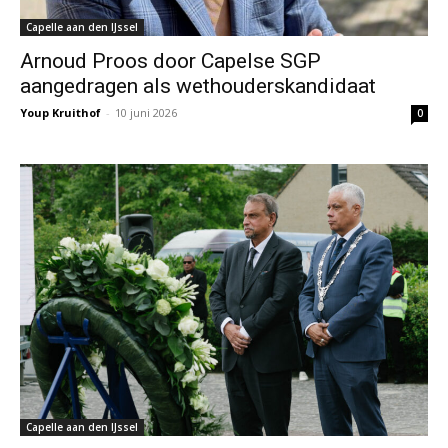
Capelle aan den IJssel
Arnoud Proos door Capelse SGP
aangedragen als wethouderskandidaat
Youp Kruithof
-
10 juni 2026
0
Capelle aan den IJssel