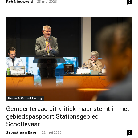
Rob Nieuwveld
-
23 mei 2026
0
Bouw & Ontwikkeling
Gemeenteraad uit kritiek maar stemt in met
gebiedspaspoort Stationsgebied
Schollevaar
Sebastiaan Barel
-
22 mei 2026
0