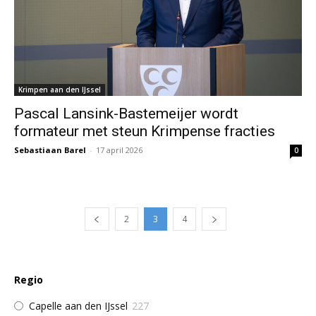
Krimpen aan den IJssel
Pascal Lansink-Bastemeijer wordt
formateur met steun Krimpense fracties
Sebastiaan Barel
-
17 april 2026
0
2
3
4
Regio
Capelle aan den IJssel
227