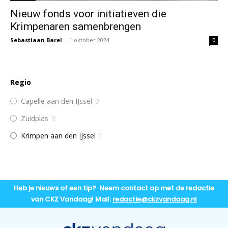
Nieuw fonds voor initiatieven die
Krimpenaren samenbrengen
Sebastiaan Barel
-
1 oktober 2024
0
Regio
Capelle aan den IJssel
0
Zuidplas
0
Krimpen aan den IJssel
1
Heb je nieuws of een tip? Neem contact op met de redactie
van CKZ Vandaag! Mail:
redactie@ckzvandaag.nl