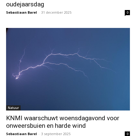
oudejaarsdag
Sebastiaan Barel
-
31 december 2025
0
Natuur
KNMI waarschuwt woensdagavond voor
onweersbuien en harde wind
Sebastiaan Barel
-
3 september 2025
0