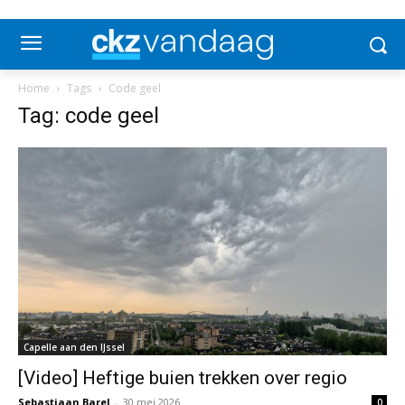
Home
Tags
Code geel
Tag: code geel
Capelle aan den IJssel
[Video] Heftige buien trekken over regio
Sebastiaan Barel
-
30 mei 2026
0