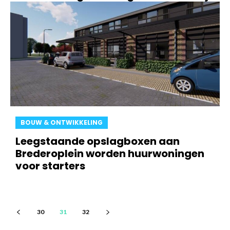
BOUW & ONTWIKKELING
Leegstaande opslagboxen aan
Brederoplein worden huurwoningen
voor starters
30
31
32