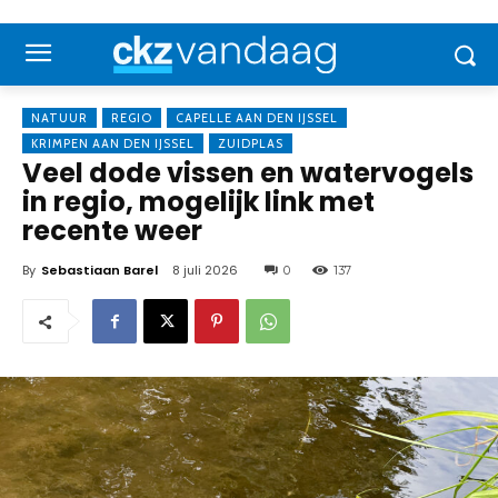
NATUUR
REGIO
CAPELLE AAN DEN IJSSEL
KRIMPEN AAN DEN IJSSEL
ZUIDPLAS
Veel dode vissen en watervogels
in regio, mogelijk link met
recente weer
By
Sebastiaan Barel
8 juli 2026
0
137