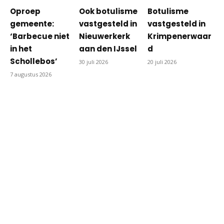
Oproep
Ook botulisme
Botulisme
gemeente:
vastgesteld in
vastgesteld in
‘Barbecue niet
Nieuwerkerk
Krimpenerwaar
in het
aan den IJssel
d
Schollebos’
30 juli 2026
20 juli 2026
7 augustus 2026