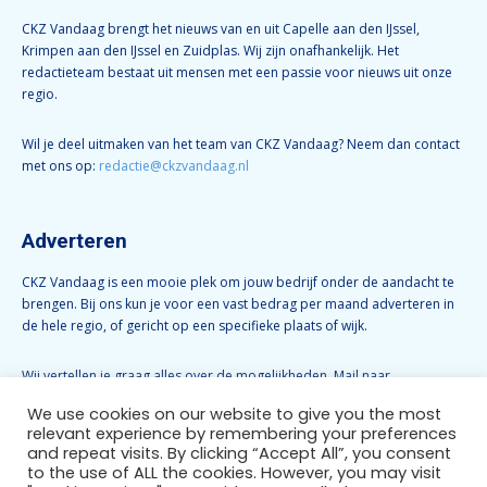
CKZ Vandaag brengt het nieuws van en uit Capelle aan den IJssel,
Krimpen aan den IJssel en Zuidplas. Wij zijn onafhankelijk. Het
redactieteam bestaat uit mensen met een passie voor nieuws uit onze
regio.
Wil je deel uitmaken van het team van CKZ Vandaag? Neem dan contact
met ons op:
redactie@ckzvandaag.nl
Adverteren
CKZ Vandaag is een mooie plek om jouw bedrijf onder de aandacht te
brengen. Bij ons kun je voor een vast bedrag per maand adverteren in
de hele regio, of gericht op een specifieke plaats of wijk.
Wij vertellen je graag alles over de mogelijkheden. Mail naar
info@ckzvandaag.nl
We use cookies on our website to give you the most
relevant experience by remembering your preferences
and repeat visits. By clicking “Accept All”, you consent
Volg CKZ Vandaag
to the use of ALL the cookies. However, you may visit