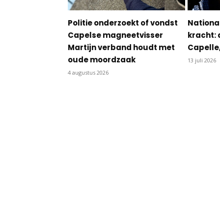
Politie onderzoekt of vondst
Nationa
Capelse magneetvisser
kracht: 
Martijn verband houdt met
Capelle
oude moordzaak
13 juli 2026
4 augustus 2026