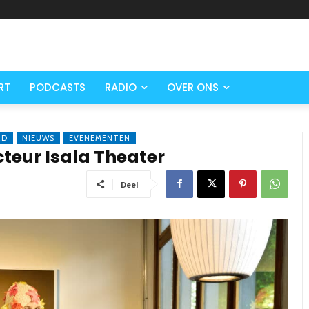
RT
PODCASTS
RADIO
OVER ONS
RD
NIEUWS
EVENEMENTEN
teur Isala Theater
Deel