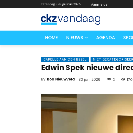
zaterdag 8 augustus 2026
Aanmelden
HOME
NIEUWS
AGENDA
SPO
CAPELLE AAN DEN IJSSEL
NIET GECATEGORISEE
Edwin Spek nieuwe direc
By
Rob Nieuwveld
30 juni 2026
0
170