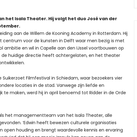
 het Isala Theater. Hij volgt het duo José van der
eptember.
leiding aan de Willem de Kooning Academy in Rotterdam. Hij
het centrum voor de kunsten in Delft waar men bezig is met
vol ambitie en wil in Capelle aan den IJssel voortbouwen op
de huidige directie heeft achtergelaten, en het theater
twikkelen.
kse Suikerzoet Filmfestival in Schiedam, waar bezoekers vier
ondere locaties in de stad. Vanwege zijn liefde en
k te maken, werd hij in april benoemd tot Ridder in de Orde
als het managementteam van het Isala Theater, alle
gevonden. ‘Edwin heeft bewezen culturele organisaties
en open houding en brengt waardevolle kennis en ervaring