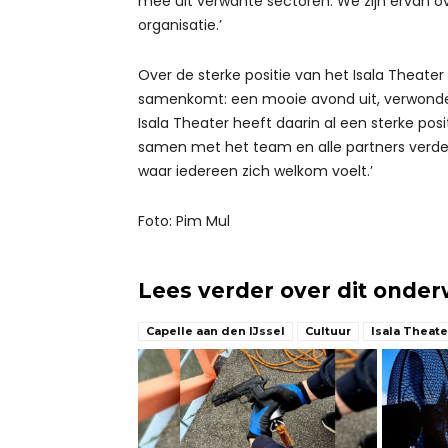
mee uit verwante sectoren. We zijn ervan o
organisatie.’
Over de sterke positie van het Isala Theater 
samenkomt: een mooie avond uit, verwonder
Isala Theater heeft daarin al een sterke posit
samen met het team en alle partners verder
waar iedereen zich welkom voelt.’
Foto: Pim Mul
Lees verder over dit onde
Capelle aan den IJssel
Cultuur
Isala Theate