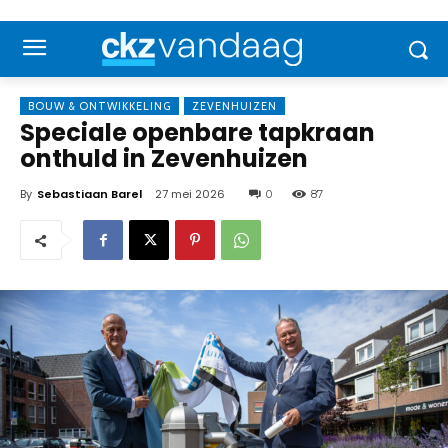
BOUW & ONTWIKKELING
ZEVENHUIZEN
Speciale openbare tapkraan
onthuld in Zevenhuizen
By
Sebastiaan Barel
27 mei 2026
0
87