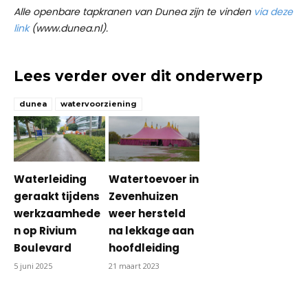
Alle openbare tapkranen van Dunea zijn te vinden
via deze
link
(www.dunea.nl).
Lees verder over dit onderwerp
dunea
watervoorziening
Waterleiding
Watertoevoer in
geraakt tijdens
Zevenhuizen
werkzaamhede
weer hersteld
n op Rivium
na lekkage aan
Boulevard
hoofdleiding
5 juni 2025
21 maart 2023