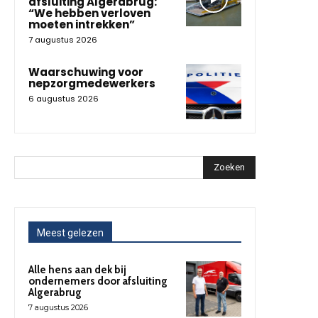
afsluiting Algerabrug:
“We hebben verloven
moeten intrekken”
7 augustus 2026
Waarschuwing voor
nepzorgmedewerkers
6 augustus 2026
Zoeken
Meest gelezen
Alle hens aan dek bij
ondernemers door afsluiting
Algerabrug
7 augustus 2026