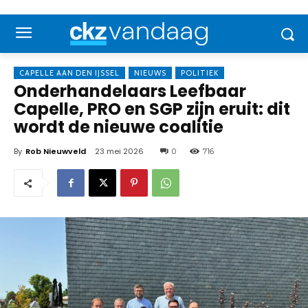
CAPELLE AAN DEN IJSSEL
NIEUWS
POLITIEK
Onderhandelaars Leefbaar
Capelle, PRO en SGP zijn eruit: dit
wordt de nieuwe coalitie
By
Rob Nieuwveld
23 mei 2026
0
716