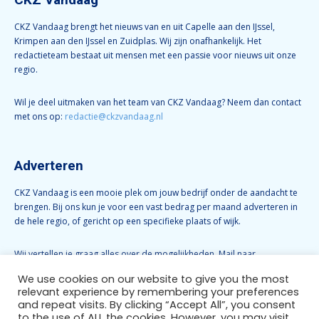
CKZ Vandaag brengt het nieuws van en uit Capelle aan den IJssel,
Krimpen aan den IJssel en Zuidplas. Wij zijn onafhankelijk. Het
redactieteam bestaat uit mensen met een passie voor nieuws uit onze
regio.
Wil je deel uitmaken van het team van CKZ Vandaag? Neem dan contact
met ons op:
redactie@ckzvandaag.nl
Adverteren
CKZ Vandaag is een mooie plek om jouw bedrijf onder de aandacht te
brengen. Bij ons kun je voor een vast bedrag per maand adverteren in
de hele regio, of gericht op een specifieke plaats of wijk.
Wij vertellen je graag alles over de mogelijkheden. Mail naar
info@ckzvandaag.nl
We use cookies on our website to give you the most
relevant experience by remembering your preferences
and repeat visits. By clicking “Accept All”, you consent
Volg CKZ Vandaag
to the use of ALL the cookies. However, you may visit