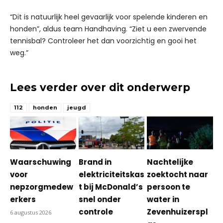
“Dit is natuurlijk heel gevaarlijk voor spelende kinderen en
honden”, aldus team Handhaving. “Ziet u een zwervende
tennisbal? Controleer het dan voorzichtig en gooi het
weg.”
Lees verder over dit onderwerp
112
honden
jeugd
Waarschuwing
Brand in
Nachtelijke
voor
elektriciteitskas
zoektocht naar
nepzorgmedew
t bij McDonald’s
persoon te
erkers
snel onder
water in
controle
Zevenhuizerspl
6 augustus 2026