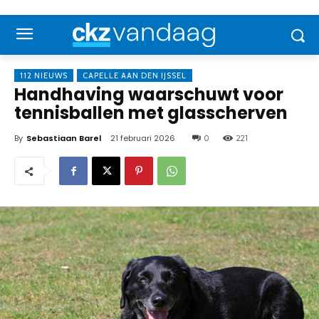
112 NIEUWS
CAPELLE AAN DEN IJSSEL
Handhaving waarschuwt voor
tennisballen met glasscherven
By
Sebastiaan Barel
21 februari 2026
0
221