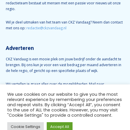
redactieteam bestaat uit mensen met een passie voor nieuws uit onze
regio.
Wil je deel uitmaken van het team van CKZ Vandaag? Neem dan contact
met ons op:
redactie@ckzvandaag.nl
Adverteren
CKZ Vandaag is een mooie plek om jouw bedrijf onder de aandacht te
brengen. Bij ons kun je voor een vast bedrag per maand adverteren in
de hele regio, of gericht op een specifieke plaats of wijk.
Wij vertellen je graag alles over de mogelijkheden. Mail naar
info@ckzvandaag.nl
We use cookies on our website to give you the most
relevant experience by remembering your preferences
and repeat visits. By clicking “Accept All”, you consent
Volg CKZ Vandaag
to the use of ALL the cookies. However, you may visit
"Cookie Settings" to provide a controlled consent.
Cookie Settings
Accept All