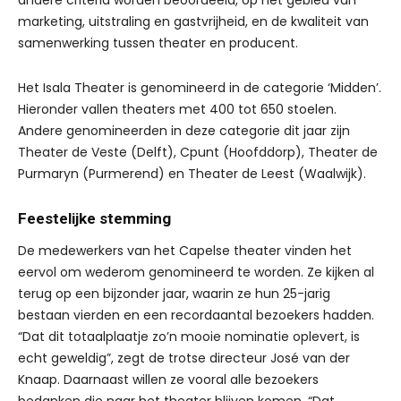
andere criteria worden beoordeeld, op het gebied van
marketing, uitstraling en gastvrijheid, en de kwaliteit van
samenwerking tussen theater en producent.
Het Isala Theater is genomineerd in de categorie ‘Midden’.
Hieronder vallen theaters met 400 tot 650 stoelen.
Andere genomineerden in deze categorie dit jaar zijn
Theater de Veste (Delft), Cpunt (Hoofddorp), Theater de
Purmaryn (Purmerend) en Theater de Leest (Waalwijk).
Feestelijke stemming
De medewerkers van het Capelse theater vinden het
eervol om wederom genomineerd te worden. Ze kijken al
terug op een bijzonder jaar, waarin ze hun 25-jarig
bestaan vierden en een recordaantal bezoekers hadden.
“Dat dit totaalplaatje zo’n mooie nominatie oplevert, is
echt geweldig”, zegt de trotse directeur José van der
Knaap. Daarnaast willen ze vooral alle bezoekers