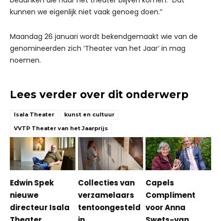
bedanken die naar het theater blijven komen. “Dat
kunnen we eigenlijk niet vaak genoeg doen.”
Maandag 26 januari wordt bekendgemaakt wie van de
genomineerden zich ‘Theater van het Jaar’ in mag
noemen.
Lees verder over dit onderwerp
Isala Theater
kunst en cultuur
VVTP Theater van het Jaarprijs
Edwin Spek
Collecties van
Capels
nieuwe
verzamelaars
Compliment
directeur Isala
tentoongesteld
voor Anna
Theater
in
Swets-van