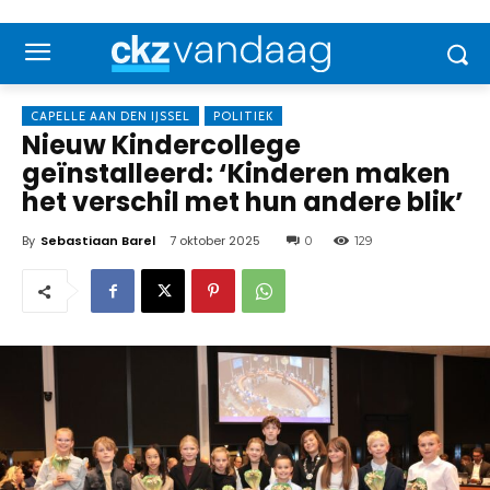
CAPELLE AAN DEN IJSSEL
POLITIEK
Nieuw Kindercollege
geïnstalleerd: ‘Kinderen maken
het verschil met hun andere blik’
By
Sebastiaan Barel
7 oktober 2025
0
129