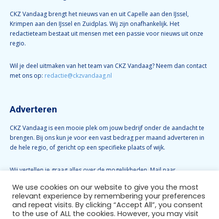
CKZ Vandaag brengt het nieuws van en uit Capelle aan den IJssel,
Krimpen aan den IJssel en Zuidplas. Wij zijn onafhankelijk. Het
redactieteam bestaat uit mensen met een passie voor nieuws uit onze
regio.
Wil je deel uitmaken van het team van CKZ Vandaag? Neem dan contact
met ons op:
redactie@ckzvandaag.nl
Adverteren
CKZ Vandaag is een mooie plek om jouw bedrijf onder de aandacht te
brengen. Bij ons kun je voor een vast bedrag per maand adverteren in
de hele regio, of gericht op een specifieke plaats of wijk.
Wij vertellen je graag alles over de mogelijkheden. Mail naar
info@ckzvandaag.nl
We use cookies on our website to give you the most
relevant experience by remembering your preferences
and repeat visits. By clicking “Accept All”, you consent
Volg CKZ Vandaag
to the use of ALL the cookies. However, you may visit