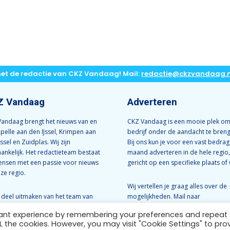
met de redactie van CKZ Vandaag! Mail:
redactie@ckzvandaag.n
Z Vandaag
Adverteren
andaag brengt het nieuws van en
CKZ Vandaag is een mooie plek om
apelle aan den IJssel, Krimpen aan
bedrijf onder de aandacht te bren
Jssel en Zuidplas. Wij zijn
Bij ons kun je voor een vast bedrag
ankelijk. Het redactieteam bestaat
maand adverteren in de hele regio,
ensen met een passie voor nieuws
gericht op een specifieke plaats of 
nze regio.
Wij vertellen je graag alles over de
e deel uitmaken van het team van
mogelijkheden. Mail naar
Vandaag? Neem dan contact met
info@ckzvandaag.nl
vant experience by remembering your preferences and repeat
op:
redactie@ckzvandaag.nl
ALL the cookies. However, you may visit "Cookie Settings" to pro