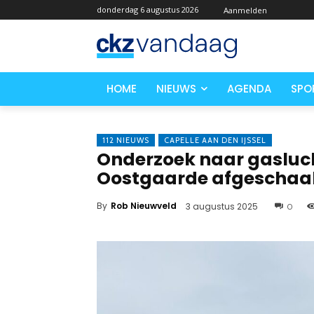
donderdag 6 augustus 2026
Aanmelden
HOME
NIEUWS
AGENDA
SPO
112 NIEUWS
CAPELLE AAN DEN IJSSEL
Onderzoek naar gasluch
Oostgaarde afgeschaa
By
Rob Nieuwveld
3 augustus 2025
0