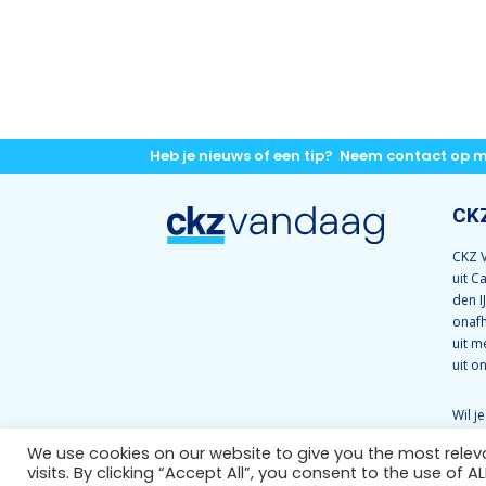
Heb je nieuws of een tip? Neem contact op 
CK
CKZ V
uit C
den I
onafh
uit m
uit o
Wil j
CKZ 
We use cookies on our website to give you the most rele
ons 
visits. By clicking “Accept All”, you consent to the use of 