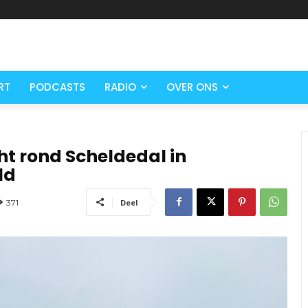
RT
PODCASTS
RADIO
OVER ONS
t rond Scheldedal in
ld
371
Deel