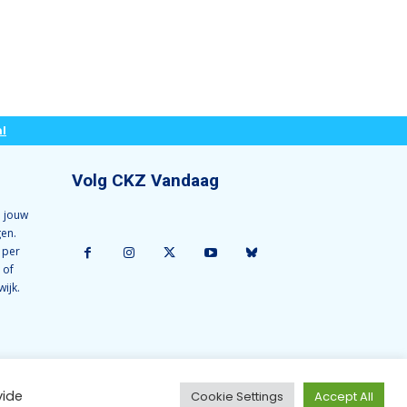
l
Volg CKZ Vandaag
 jouw
gen.
 per
 of
wijk.
vide
Cookie Settings
Accept All