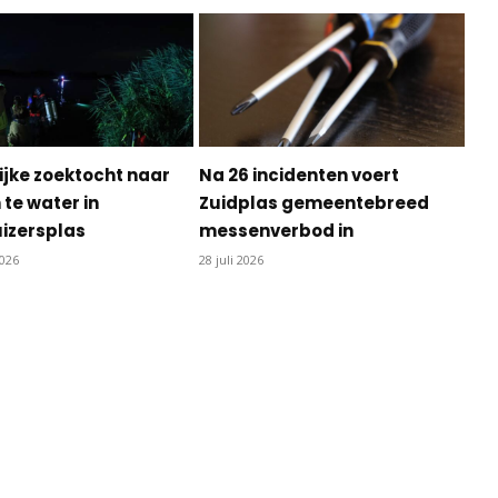
ijke zoektocht naar
Na 26 incidenten voert
te water in
Zuidplas gemeentebreed
izersplas
messenverbod in
2026
28 juli 2026