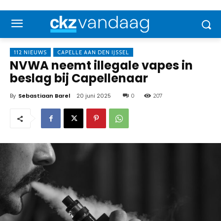
112 NIEUWS
CAPELLE AAN DEN IJSSEL
NVWA neemt illegale vapes in
beslag bij Capellenaar
By
Sebastiaan Barel
20 juni 2025
0
207