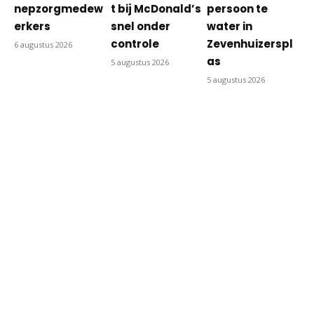
nepzorgmedew
t bij McDonald’s
persoon te
erkers
snel onder
water in
controle
Zevenhuizerspl
6 augustus 2026
as
5 augustus 2026
5 augustus 2026