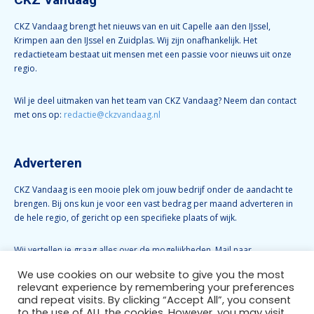
CKZ Vandaag brengt het nieuws van en uit Capelle aan den IJssel,
Krimpen aan den IJssel en Zuidplas. Wij zijn onafhankelijk. Het
redactieteam bestaat uit mensen met een passie voor nieuws uit onze
regio.
Wil je deel uitmaken van het team van CKZ Vandaag? Neem dan contact
met ons op:
redactie@ckzvandaag.nl
Adverteren
CKZ Vandaag is een mooie plek om jouw bedrijf onder de aandacht te
brengen. Bij ons kun je voor een vast bedrag per maand adverteren in
de hele regio, of gericht op een specifieke plaats of wijk.
Wij vertellen je graag alles over de mogelijkheden. Mail naar
info@ckzvandaag.nl
We use cookies on our website to give you the most
relevant experience by remembering your preferences
and repeat visits. By clicking “Accept All”, you consent
Volg CKZ Vandaag
to the use of ALL the cookies. However, you may visit