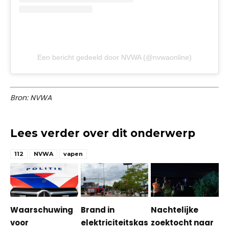
Een bericht gedeeld door NVWA (@nvwaonline)
Bron: NVWA
Lees verder over dit onderwerp
112
NVWA
vapen
Waarschuwing
Brand in
Nachtelijke
voor
elektriciteitskas
zoektocht naar