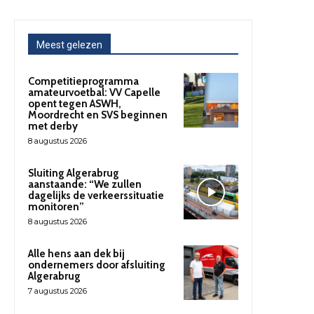
Meest gelezen
Competitieprogramma
amateurvoetbal: VV Capelle
opent tegen ASWH,
Moordrecht en SVS beginnen
met derby
8 augustus 2026
Sluiting Algerabrug
aanstaande: “We zullen
dagelijks de verkeerssituatie
monitoren”
8 augustus 2026
Alle hens aan dek bij
ondernemers door afsluiting
Algerabrug
7 augustus 2026