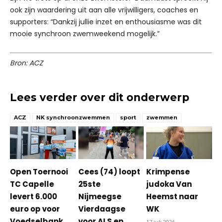
ook zijn waardering uit aan alle vrijwilligers, coaches en
supporters: “Dankzij jullie inzet en enthousiasme was dit
mooie synchroon zwemweekend mogelijk.”
Bron: ACZ
Lees verder over dit onderwerp
ACZ
NK synchroonzwemmen
sport
zwemmen
Open Toernooi
Cees (74) loopt
Krimpense
TC Capelle
25ste
judoka Van
levert 6.000
Nijmeegse
Heemst naar
euro op voor
Vierdaagse
WK
Voedselbank
voor ALS en
17 juli 2026