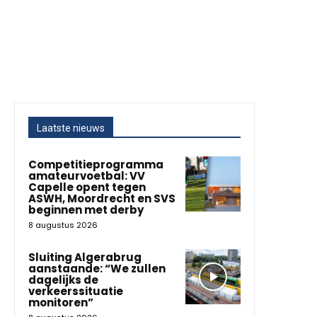
Laatste nieuws
Competitieprogramma
amateurvoetbal: VV
Capelle opent tegen
ASWH, Moordrecht en SVS
beginnen met derby
8 augustus 2026
Sluiting Algerabrug
aanstaande: “We zullen
dagelijks de
verkeerssituatie
monitoren”