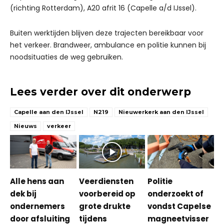
(richting Rotterdam), A20 afrit 16 (Capelle a/d IJssel).
Buiten werktijden blijven deze trajecten bereikbaar voor
het verkeer. Brandweer, ambulance en politie kunnen bij
noodsituaties de weg gebruiken.
Lees verder over dit onderwerp
Capelle aan den IJssel
N219
Nieuwerkerk aan den IJssel
Nieuws
verkeer
Alle hens aan
Veerdiensten
Politie
dek bij
voorbereid op
onderzoekt of
ondernemers
grote drukte
vondst Capelse
door afsluiting
tijdens
magneetvisser