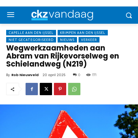
CAPELLE AAN DEN IJSSEL
KRIMPEN AAN DEN IJSSEL
NIET GECATEGORISEERD
NIEUWS
VERKEER
Wegwerkzaamheden aan
Abram van Rijkevorselweg en
Schielandweg (N219)
By
Rob Nieuwveld
20 april 2025
0
171