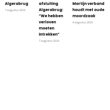
Algerabrug
afsluiting
Martijn verband
Algerabrug:
houdt met oude
7 augustus 2026
“We hebben
moordzaak
verloven
4 augustus 2026
moeten
intrekken”
7 augustus 2026