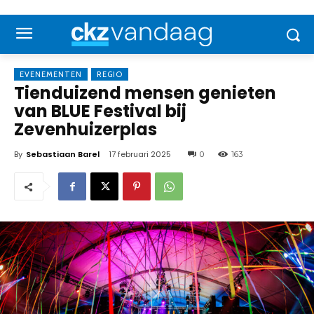
EVENEMENTEN
REGIO
Tienduizend mensen genieten
van BLUE Festival bij
Zevenhuizerplas
By
Sebastiaan Barel
17 februari 2025
0
163