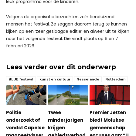
leuk programma voor de kinderen.
Volgens de organisatie bezochten zo’n tienduizend
mensen het festival. Ze zeggen daarom terug te kunnen
kijken op een ‘zeer geslaagde editie’ en alweer uit te kijken
naar het volgende festival. Die vindt plaats op 6 en 7
februari 2026.
Lees verder over dit onderwerp
BLUE festival
kunst en cultuur
Nesselande
Rotterdam
Politie
Twee
Premier Jetten
onderzoekt of
minderjarigen
biedt Molukse
vondst Capelse
krijgen
gemeenschap
magneetvisser
gebiedsverbod
excuses aan: “U