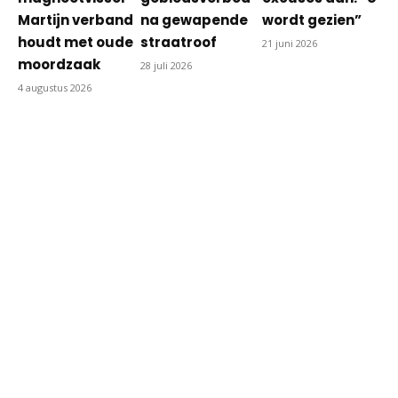
Martijn verband
na gewapende
wordt gezien”
houdt met oude
straatroof
21 juni 2026
moordzaak
28 juli 2026
4 augustus 2026