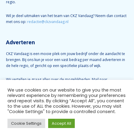
regio.
Wil je deel uitmaken van het team van CKZ Vandaag? Neem dan contact
met ons op:
redactie@ckzvandaag.nl
Adverteren
CKZ Vandaag is een mooie plek om jouw bedrijf onder de aandacht te
brengen. Bij ons kun je voor een vast bedrag per maand adverteren in
de hele regio, of gericht op een specifieke plaats of wijk.
Wij vertellen je graag alles over de mogelijkheden. Mail naar
info@ckzvandaag.nl
We use cookies on our website to give you the most
relevant experience by remembering your preferences
and repeat visits. By clicking “Accept All”, you consent
Volg CKZ Vandaag
to the use of ALL the cookies. However, you may visit
"Cookie Settings" to provide a controlled consent.
Cookie Settings
Accept All