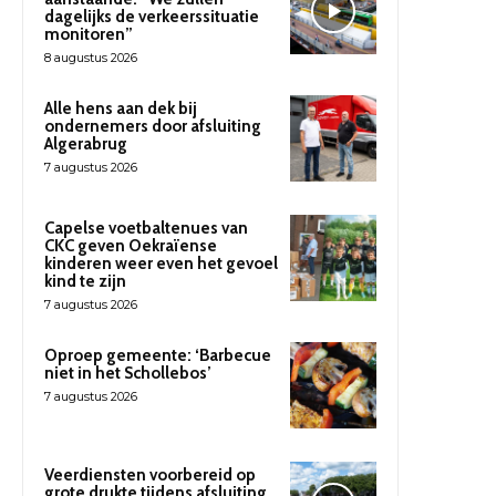
dagelijks de verkeerssituatie
monitoren”
8 augustus 2026
Alle hens aan dek bij
ondernemers door afsluiting
Algerabrug
7 augustus 2026
Capelse voetbaltenues van
CKC geven Oekraïense
kinderen weer even het gevoel
kind te zijn
7 augustus 2026
Oproep gemeente: ‘Barbecue
niet in het Schollebos’
7 augustus 2026
Veerdiensten voorbereid op
grote drukte tijdens afsluiting