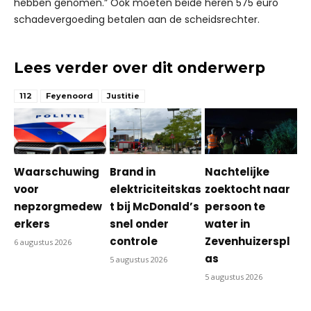
hebben genomen.” Ook moeten beide heren 575 euro
schadevergoeding betalen aan de scheidsrechter.
Lees verder over dit onderwerp
112
Feyenoord
Justitie
Waarschuwing
Brand in
Nachtelijke
voor
elektriciteitskas
zoektocht naar
nepzorgmedew
t bij McDonald’s
persoon te
erkers
snel onder
water in
controle
Zevenhuizerspl
6 augustus 2026
as
5 augustus 2026
5 augustus 2026