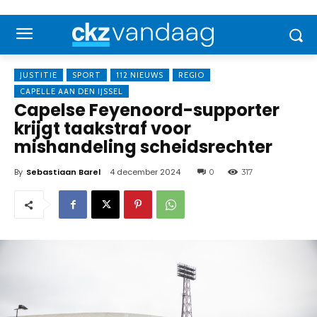
JUSTITIE
SPORT
112 NIEUWS
REGIO
CAPELLE AAN DEN IJSSEL
Capelse Feyenoord-supporter
krijgt taakstraf voor
mishandeling scheidsrechter
By
Sebastiaan Barel
4 december 2024
0
317