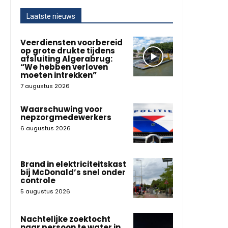
Laatste nieuws
Veerdiensten voorbereid
op grote drukte tijdens
afsluiting Algerabrug:
“We hebben verloven
moeten intrekken”
7 augustus 2026
Waarschuwing voor
nepzorgmedewerkers
6 augustus 2026
Brand in elektriciteitskast
bij McDonald’s snel onder
controle
5 augustus 2026
Nachtelijke zoektocht
naar persoon te water in