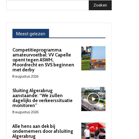
Zoeken
Meest gelezen
Competitieprogramma
amateurvoetbal: VV Capelle
opent tegen ASWH,
Moordrecht en SVS beginnen
met derby
8 augustus 2026
Sluiting Algerabrug
aanstaande: “We zullen
dagelijks de verkeerssituatie
monitoren”
8 augustus 2026
Alle hens aan dek bij
ondernemers door afsluiting
Algerabrug