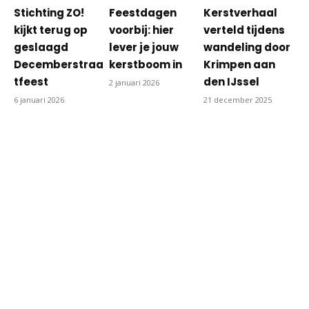
Stichting ZO!
Feestdagen
Kerstverhaal
kijkt terug op
voorbij: hier
verteld tijdens
geslaagd
lever je jouw
wandeling door
Decemberstraa
kerstboom in
Krimpen aan
tfeest
den IJssel
2 januari 2026
6 januari 2026
21 december 2025