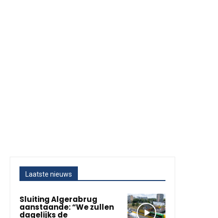
Laatste nieuws
Sluiting Algerabrug
aanstaande: “We zullen
dagelijks de