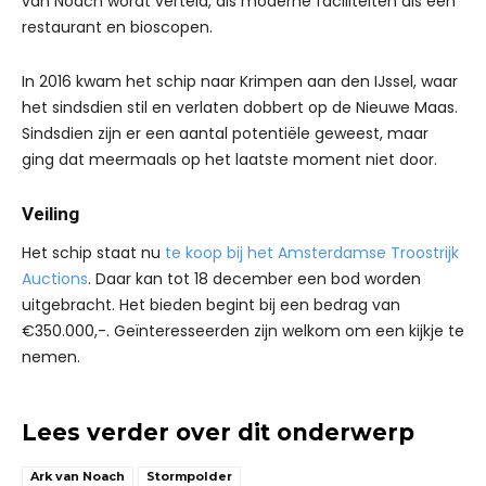
van Noach wordt verteld, als moderne faciliteiten als een
restaurant en bioscopen.
In 2016 kwam het schip naar Krimpen aan den IJssel, waar
het sindsdien stil en verlaten dobbert op de Nieuwe Maas.
Sindsdien zijn er een aantal potentiële geweest, maar
ging dat meermaals op het laatste moment niet door.
Veiling
Het schip staat nu
te koop bij het Amsterdamse Troostrijk
Auctions
. Daar kan tot 18 december een bod worden
uitgebracht. Het bieden begint bij een bedrag van
€350.000,-. Geïnteresseerden zijn welkom om een kijkje te
nemen.
Lees verder over dit onderwerp
Ark van Noach
Stormpolder