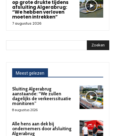
op grote drukte tijdens
afsluiting Algerabrug:
“We hebben verloven
moeten intrekken”
7 augustus 2026
Zoeken
Meest gelezen
Sluiting Algerabrug
aanstaande: “We zullen
dagelijks de verkeerssituatie
monitoren”
8 augustus 2026
Alle hens aan dek bij
ondernemers door afsluiting
Algerabrug