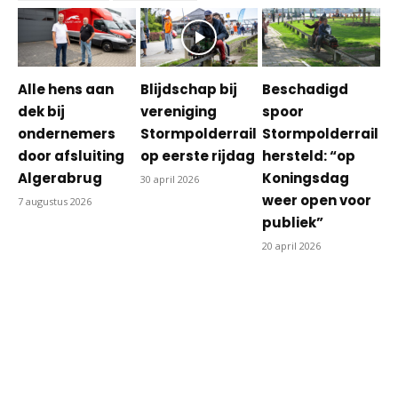
Alle hens aan
Blijdschap bij
Beschadigd
dek bij
vereniging
spoor
ondernemers
Stormpolderrail
Stormpolderrail
door afsluiting
op eerste rijdag
hersteld: “op
Algerabrug
Koningsdag
30 april 2026
weer open voor
7 augustus 2026
publiek”
20 april 2026