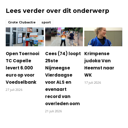
Lees verder over dit onderwerp
Grote Clubactie
sport
Open Toernooi
Cees (74) loopt
Krimpense
TC Capelle
25ste
judoka Van
levert 6.000
Nijmeegse
Heemst naar
euro op voor
Vierdaagse
WK
Voedselbank
voor ALS en
17 juli 2026
evenaart
27 juli 2026
record van
overleden oom
21 juli 2026