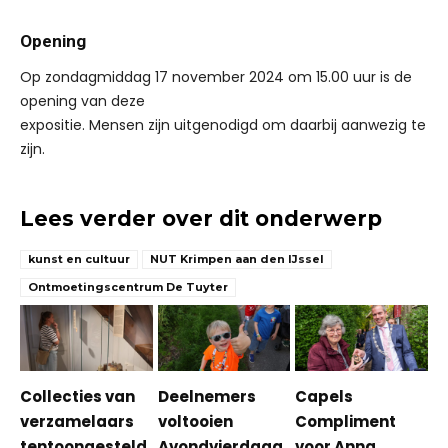
Opening
Op zondagmiddag 17 november 2024 om 15.00 uur is de
opening van deze
expositie. Mensen zijn uitgenodigd om daarbij aanwezig te
zijn.
Lees verder over dit onderwerp
kunst en cultuur
NUT Krimpen aan den IJssel
Ontmoetingscentrum De Tuyter
Collecties van
Deelnemers
Capels
verzamelaars
voltooien
Compliment
tentoongesteld
Avondvierdaag
voor Anna