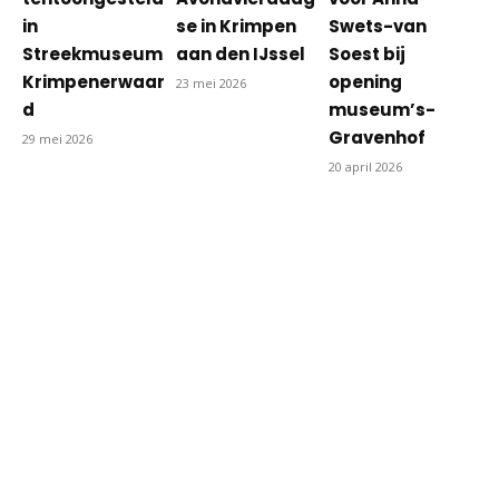
in
se in Krimpen
Swets-van
Streekmuseum
aan den IJssel
Soest bij
Krimpenerwaar
opening
23 mei 2026
d
museum’s-
Gravenhof
29 mei 2026
20 april 2026