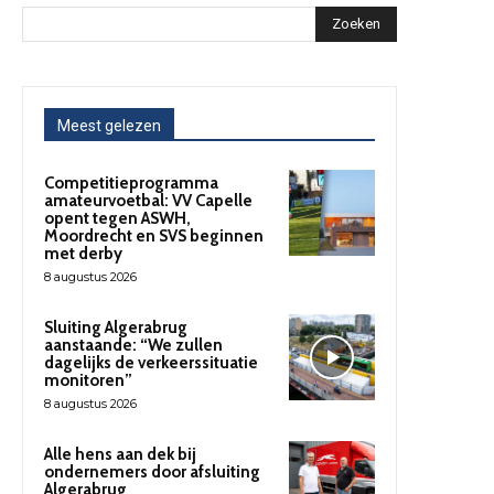
Zoeken
Meest gelezen
Competitieprogramma
amateurvoetbal: VV Capelle
opent tegen ASWH,
Moordrecht en SVS beginnen
met derby
8 augustus 2026
Sluiting Algerabrug
aanstaande: “We zullen
dagelijks de verkeerssituatie
monitoren”
8 augustus 2026
Alle hens aan dek bij
ondernemers door afsluiting
Algerabrug