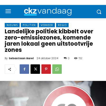
NIEUWS
POLITIEK
VERKEER
REGIO
Landelijke politiek kibbelt over
zero-emissiezones, komende
jaren lokaal geen uitstootvrije
zones
By
Sebastiaan Barel
24 oktober 2024
0
152