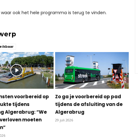
, waar ook het hele programma is terug te vinden.
rwerp
eikbaar
nsten voorbereid op
Zo ga je voorbereid op pad
ukte tijdens
tijdens de afsluiting van de
ing Algerabrug: “We
Algerabrug
verloven moeten
29 juli 2026
en”
2026