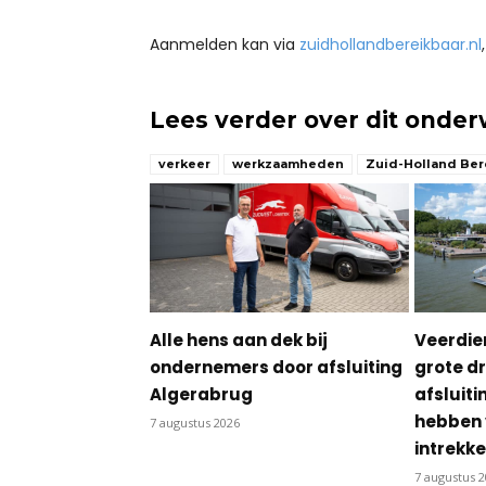
Aanmelden kan via
zuidhollandbereikbaar.nl
Lees verder over dit onde
verkeer
werkzaamheden
Zuid-Holland Ber
Alle hens aan dek bij
Veerdie
ondernemers door afsluiting
grote dr
Algerabrug
afsluit
hebben 
7 augustus 2026
intrekk
7 augustus 