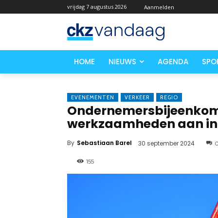
vrijdag 7 augustus 2026
Aanmelden
HOME
NIEUWS
AGENDA
SPO
EVENEMENTEN
VERKEER
REGIO
Ondernemersbijeenkoms
werkzaamheden aan infr
By
Sebastiaan Barel
30 september 2024
155