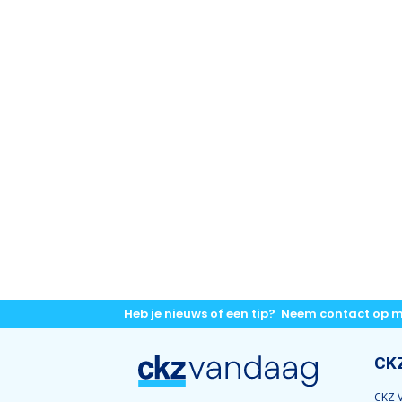
Heb je nieuws of een tip? Neem contact op 
CK
CKZ V