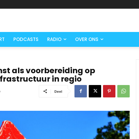
RT
PODCASTS
RADIO
OVER ONS
t als voorbereiding op
astructuur in regio
0
Deel