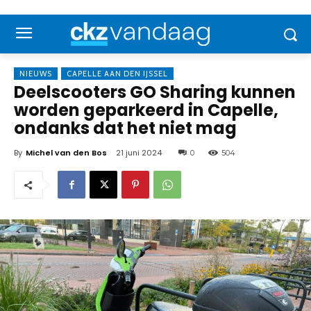
NIEUWS
CAPELLE AAN DEN IJSSEL
Deelscooters GO Sharing kunnen
worden geparkeerd in Capelle,
ondanks dat het niet mag
By
Michel van den Bos
21 juni 2024
0
504