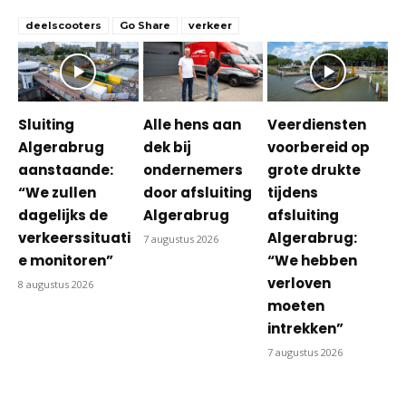
deelscooters
Go Share
verkeer
Sluiting
Alle hens aan
Veerdiensten
Algerabrug
dek bij
voorbereid op
aanstaande:
ondernemers
grote drukte
“We zullen
door afsluiting
tijdens
dagelijks de
Algerabrug
afsluiting
verkeerssituati
Algerabrug:
7 augustus 2026
e monitoren”
“We hebben
verloven
8 augustus 2026
moeten
intrekken”
7 augustus 2026