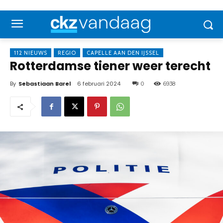
112 NIEUWS
REGIO
CAPELLE AAN DEN IJSSEL
Rotterdamse tiener weer terecht
By
Sebastiaan Barel
6 februari 2024
0
6938