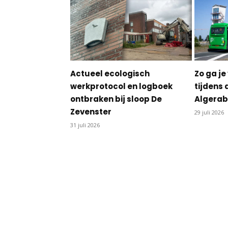
Actueel ecologisch
Zo ga j
werkprotocol en logboek
tijdens 
ontbraken bij sloop De
Algera
Zevenster
29 juli 2026
31 juli 2026