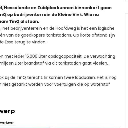
l, Nesselande en Zuidplas kunnen binnenkort gaan
nQ op bedrijventerrein de Kleine Vink. Wie nu
naam TinQ al staan.
 het bedrijventerrein en de Hoofdweg is het een logische
én van de goedkopere tankstations. Op korte afstand zijn
de Esso terug te vinden.
gen met ieder 15.000 Liter opslagcapaciteit. De verwachting
iljoen Liter brandstof via dit tankstation gaat vloeien.
k bij de TinQ terecht. Er komen twee laadpalen. Het is nog
r kan niet getankt worden voor voertuigen die op waterstof
rwerp
verkeer