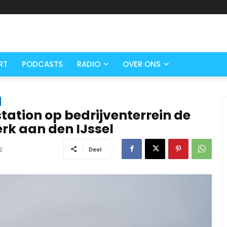
RT
PODCASTS
RADIO
OVER ONS
ation op bedrijventerrein de
erk aan den IJssel
2
Deel