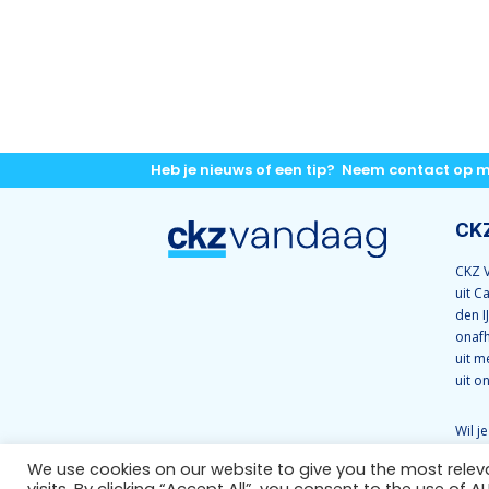
Heb je nieuws of een tip? Neem contact op 
CK
CKZ V
uit C
den I
onafh
uit m
uit o
Wil j
CKZ 
We use cookies on our website to give you the most rele
ons 