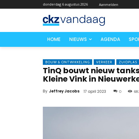
donderdag 6 augustus 2026
Aanmelden
HOME
NIEUWS
AGENDA
SPO
BOUW & ONTWIKKELING
VERKEER
ZUIDPLAS
TinQ bouwt nieuw tankst
Kleine Vink in Nieuwerk
By
Jeffrey Jacobs
17 april 2023
0
68