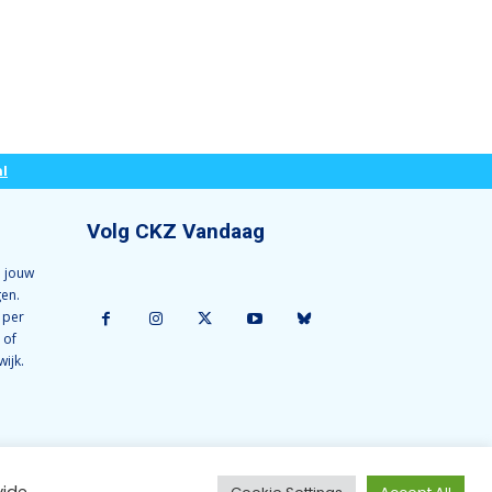
l
Volg CKZ Vandaag
 jouw
gen.
 per
 of
wijk.