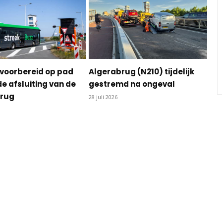
e voorbereid op pad
Algerabrug (N210) tijdelijk
de afsluiting van de
gestremd na ongeval
brug
28 juli 2026