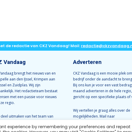
met de redactie van CKZ Vandaag! Mail:
redactie@ckzvandaag.n
Z Vandaag
Adverteren
andaag brengt het nieuws van en
CKZ Vandaag is een mooie plek om
apelle aan den IJssel, Krimpen aan
bedrijf onder de aandacht te bren
Jssel en Zuidplas. Wij zijn
Bij ons kun je voor een vast bedrag
ankelijk. Het redactieteam bestaat
maand adverteren in de hele regio,
ensen met een passie voor nieuws
gericht op een specifieke plaats of 
nze regio.
Wij vertellen je graag alles over de
e deel uitmaken van het team van
mogelijkheden. Mail naar
Vandaag? Neem dan contact met
info@ckzvandaag.nl
vant experience by remembering your preferences and repeat
op:
redactie@ckzvandaag.nl