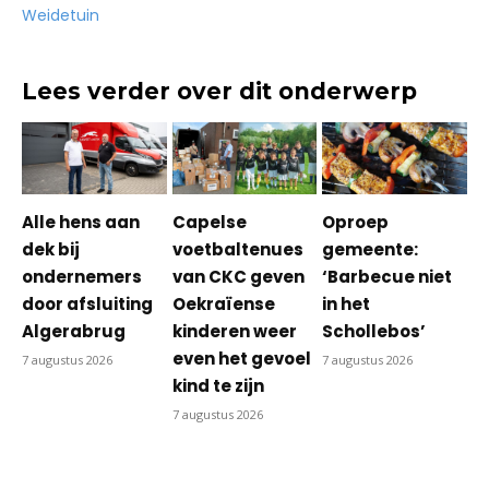
Weidetuin
Lees verder over dit onderwerp
Alle hens aan
Capelse
Oproep
dek bij
voetbaltenues
gemeente:
ondernemers
van CKC geven
‘Barbecue niet
door afsluiting
Oekraïense
in het
Algerabrug
kinderen weer
Schollebos’
even het gevoel
7 augustus 2026
7 augustus 2026
kind te zijn
7 augustus 2026