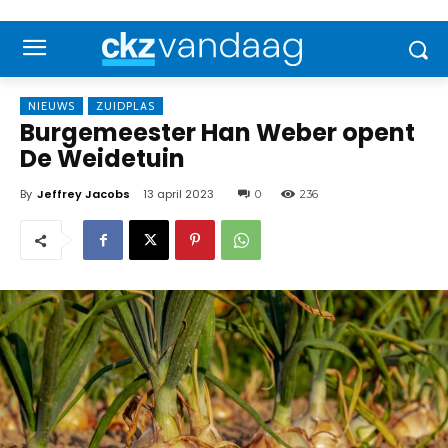
NIEUWS
ZUIDPLAS
Burgemeester Han Weber opent
De Weidetuin
By
Jeffrey Jacobs
13 april 2023
0
236