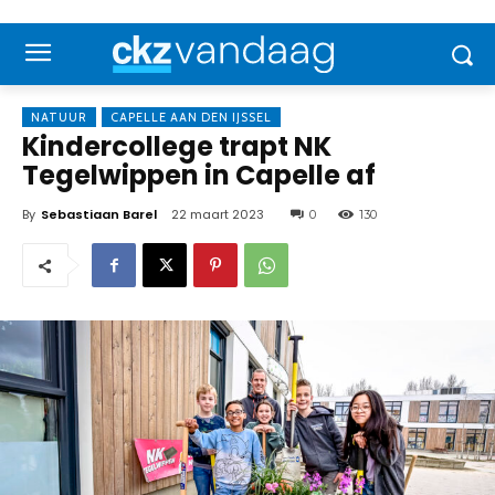
NATUUR
CAPELLE AAN DEN IJSSEL
Kindercollege trapt NK
Tegelwippen in Capelle af
By
Sebastiaan Barel
22 maart 2023
0
130