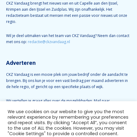
CKZ Vandaag brengt het nieuws van en uit Capelle aan den IJssel,
Krimpen aan den IJssel en Zuidplas. Wij zijn onafhankelijk. Het
redactieteam bestaat uit mensen met een passie voor nieuws uit onze
regio.
Wil je deel uitmaken van het team van CKZ Vandaag? Neem dan contact
met ons op:
redactie@ckzvandaag.nl
Adverteren
CKZ Vandaag is een mooie plek om jouw bedrijf onder de aandacht te
brengen. Bij ons kun je voor een vast bedrag per maand adverteren in
de hele regio, of gericht op een specifieke plaats of wijk.
Wij vertellen je graag alles over de mogelijkheden. Mail naar
info@ckzvandaag.nl
We use cookies on our website to give you the most
relevant experience by remembering your preferences
and repeat visits. By clicking “Accept All”, you consent
Volg CKZ Vandaag
to the use of ALL the cookies. However, you may visit
"Cookie Settings" to provide a controlled consent.