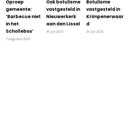
Oproep
Ook botulisme
Botulisme
gemeente:
vastgesteld in
vastgesteld in
‘Barbecue niet
Nieuwerkerk
Krimpenerwaar
in het
aan den IJssel
d
Schollebos’
30 juli 2026
20 juli 2026
7 augustus 2026