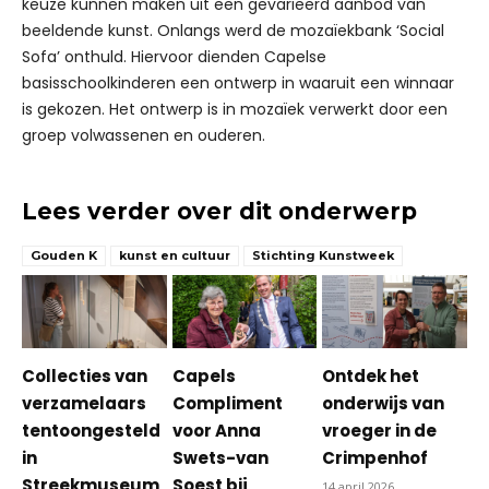
keuze kunnen maken uit een gevarieerd aanbod van
beeldende kunst. Onlangs werd de mozaïekbank ‘Social
Sofa’ onthuld. Hiervoor dienden Capelse
basisschoolkinderen een ontwerp in waaruit een winnaar
is gekozen. Het ontwerp is in mozaïek verwerkt door een
groep volwassenen en ouderen.
Lees verder over dit onderwerp
Gouden K
kunst en cultuur
Stichting Kunstweek
Collecties van
Capels
Ontdek het
verzamelaars
Compliment
onderwijs van
tentoongesteld
voor Anna
vroeger in de
in
Swets-van
Crimpenhof
Streekmuseum
Soest bij
14 april 2026