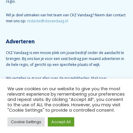
regio.
Wil je deel uitmaken van het team van CKZ Vandaag? Neem dan contact
met ons op:
redactie@ckzvandaag.nl
Adverteren
CKZ Vandaag is een mooie plek om jouw bedrijf onder de aandacht te
brengen. Bij ons kun je voor een vast bedrag per maand adverteren in
de hele regio, of gericht op een specifieke plaats of wijk.
Wij vertellen je graag alles over de mogelijkheden. Mail naar
info@ckzvandaag.nl
We use cookies on our website to give you the most
relevant experience by remembering your preferences
and repeat visits. By clicking “Accept All”, you consent
Volg CKZ Vandaag
to the use of ALL the cookies. However, you may visit
"Cookie Settings" to provide a controlled consent.
Cookie Settings
Accept All