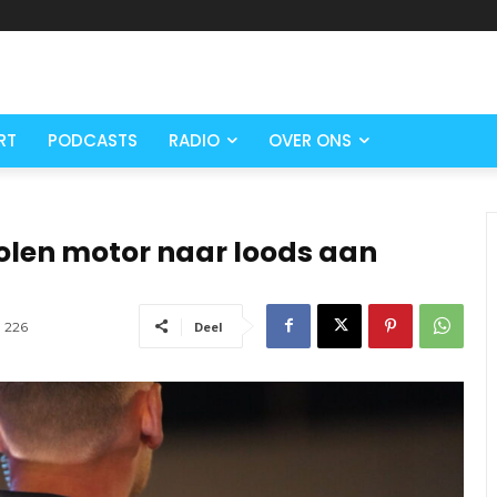
RT
PODCASTS
RADIO
OVER ONS
tolen motor naar loods aan
226
Deel