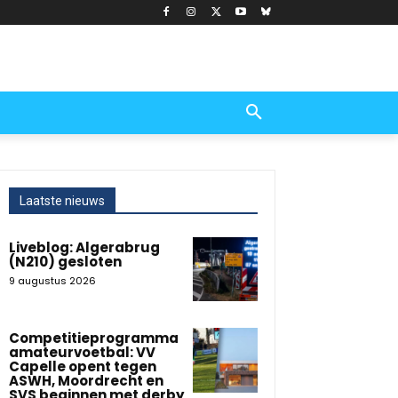
Laatste nieuws
Liveblog: Algerabrug
(N210) gesloten
9 augustus 2026
Competitieprogramma
amateurvoetbal: VV
Capelle opent tegen
ASWH, Moordrecht en
SVS beginnen met derby