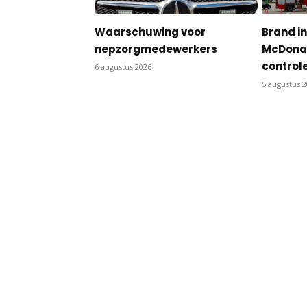
Waarschuwing voor
Brand in
nepzorgmedewerkers
McDonal
control
6 augustus 2026
5 augustus 