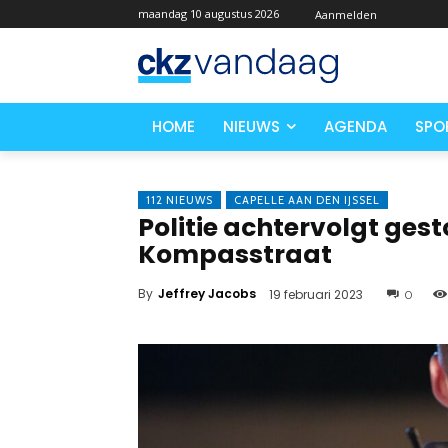
maandag 10 augustus 2026
Aanmelden
HOME
NIEUWS
AGENDA
SPO
112 NIEUWS
CAPELLE AAN DEN IJSSEL
Politie achtervolgt ges
Kompasstraat
By
Jeffrey Jacobs
19 februari 2023
0