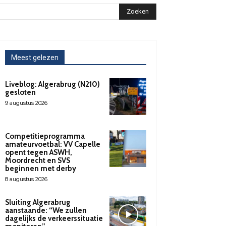
Zoeken
Meest gelezen
Liveblog: Algerabrug (N210)
gesloten
9 augustus 2026
Competitieprogramma
amateurvoetbal: VV Capelle
opent tegen ASWH,
Moordrecht en SVS
beginnen met derby
8 augustus 2026
Sluiting Algerabrug
aanstaande: “We zullen
dagelijks de verkeerssituatie