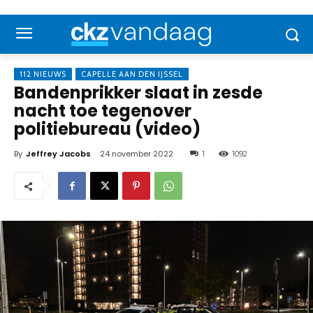
112 NIEUWS
CAPELLE AAN DEN IJSSEL
Bandenprikker slaat in zesde
nacht toe tegenover
politiebureau (video)
By
Jeffrey Jacobs
24 november 2022
1
1092