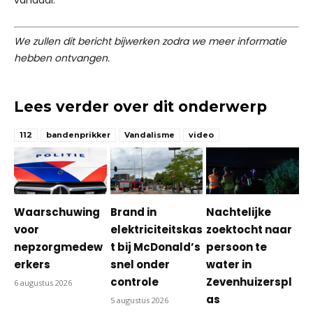
vandaal.
We zullen dit bericht bijwerken zodra we meer informatie
hebben ontvangen.
Lees verder over dit onderwerp
112
bandenprikker
Vandalisme
video
Waarschuwing
Brand in
Nachtelijke
voor
elektriciteitskas
zoektocht naar
nepzorgmedew
t bij McDonald’s
persoon te
erkers
snel onder
water in
controle
Zevenhuizerspl
6 augustus 2026
as
5 augustus 2026