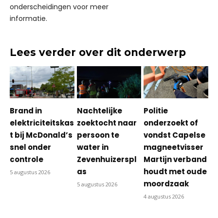
onderscheidingen voor meer
informatie.
Lees verder over dit onderwerp
Brand in
Nachtelijke
Politie
elektriciteitskas
zoektocht naar
onderzoekt of
t bij McDonald’s
persoon te
vondst Capelse
snel onder
water in
magneetvisser
controle
Zevenhuizerspl
Martijn verband
as
houdt met oude
5 augustus 2026
moordzaak
5 augustus 2026
4 augustus 2026