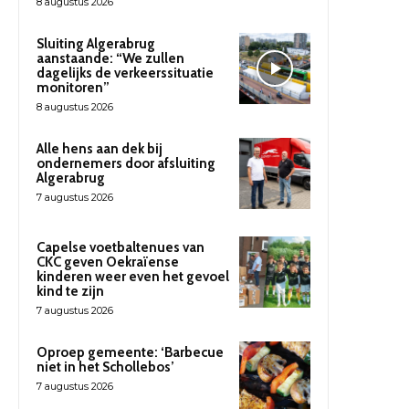
8 augustus 2026
Sluiting Algerabrug
aanstaande: “We zullen
dagelijks de verkeerssituatie
monitoren”
8 augustus 2026
Alle hens aan dek bij
ondernemers door afsluiting
Algerabrug
7 augustus 2026
Capelse voetbaltenues van
CKC geven Oekraïense
kinderen weer even het gevoel
kind te zijn
7 augustus 2026
Oproep gemeente: ‘Barbecue
niet in het Schollebos’
7 augustus 2026