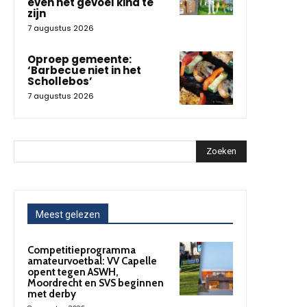
even het gevoel kind te
zijn
7 augustus 2026
Oproep gemeente:
‘Barbecue niet in het
Schollebos’
7 augustus 2026
Zoeken
Meest gelezen
Competitieprogramma
amateurvoetbal: VV Capelle
opent tegen ASWH,
Moordrecht en SVS beginnen
met derby