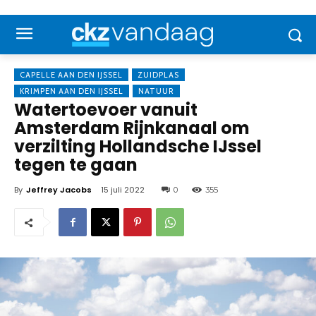
CAPELLE AAN DEN IJSSEL
ZUIDPLAS
KRIMPEN AAN DEN IJSSEL
NATUUR
Watertoevoer vanuit
Amsterdam Rijnkanaal om
verzilting Hollandsche IJssel
tegen te gaan
By
Jeffrey Jacobs
15 juli 2022
0
355