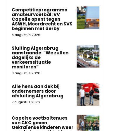
Competitieprogramma
amateurvoetbal: VV
Capelle opent tegen
ASWH, Moordrecht en SVS
beginnen met derby
8 augustus 2026
Sluiting Algerabrug
aanstaande: “We zullen
dagelijks de
verkeerssituatie
monitoren”
8 augustus 2026
Alle hens aan dek bij
ondernemers door
afsluiting Algerabrug
7 augustus 2026
Capelse voetbaltenues
van CKC geven
Oekraïense kinderen weer