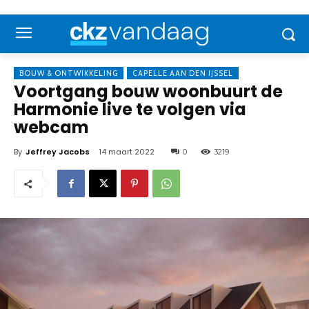
BOUW & ONTWIKKELING
CAPELLE AAN DEN IJSSEL
Voortgang bouw woonbuurt de
Harmonie live te volgen via
webcam
By
Jeffrey Jacobs
14 maart 2022
0
3219