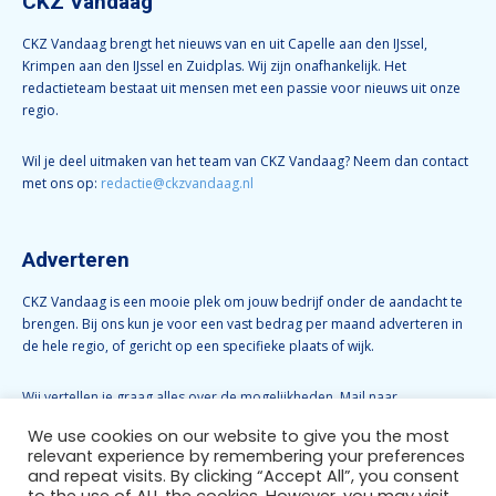
CKZ Vandaag
CKZ Vandaag brengt het nieuws van en uit Capelle aan den IJssel,
Krimpen aan den IJssel en Zuidplas. Wij zijn onafhankelijk. Het
redactieteam bestaat uit mensen met een passie voor nieuws uit onze
regio.
Wil je deel uitmaken van het team van CKZ Vandaag? Neem dan contact
met ons op:
redactie@ckzvandaag.nl
Adverteren
CKZ Vandaag is een mooie plek om jouw bedrijf onder de aandacht te
brengen. Bij ons kun je voor een vast bedrag per maand adverteren in
de hele regio, of gericht op een specifieke plaats of wijk.
Wij vertellen je graag alles over de mogelijkheden. Mail naar
info@ckzvandaag.nl
We use cookies on our website to give you the most
relevant experience by remembering your preferences
and repeat visits. By clicking “Accept All”, you consent
Volg CKZ Vandaag