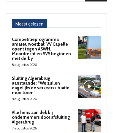
Meest gelezen
Competitieprogramma
amateurvoetbal: VV Capelle
opent tegen ASWH,
Moordrecht en SVS beginnen
met derby
8 augustus 2026
Sluiting Algerabrug
aanstaande: “We zullen
dagelijks de verkeerssituatie
monitoren”
8 augustus 2026
Alle hens aan dek bij
ondernemers door afsluiting
Algerabrug
7 augustus 2026