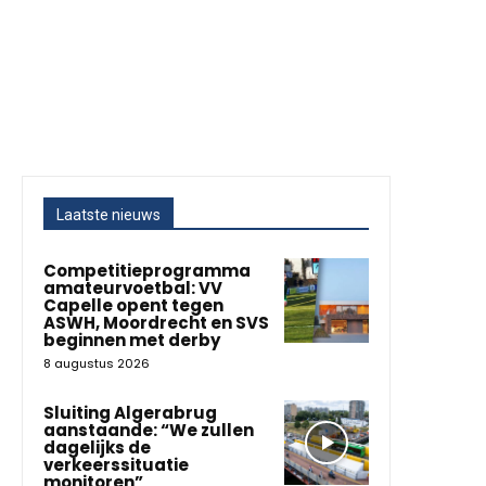
Laatste nieuws
Competitieprogramma
amateurvoetbal: VV
Capelle opent tegen
ASWH, Moordrecht en SVS
beginnen met derby
8 augustus 2026
Sluiting Algerabrug
aanstaande: “We zullen
dagelijks de
verkeerssituatie
monitoren”