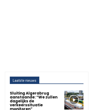
Laatste nieuws
Sluiting Algerabrug
aanstaande: “We zullen
dagelijks de
verkeerssituatie
monitoren”