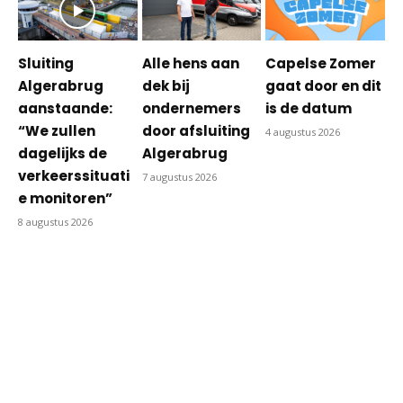
Sluiting
Alle hens aan
Capelse Zomer
Algerabrug
dek bij
gaat door en dit
aanstaande:
ondernemers
is de datum
“We zullen
door afsluiting
4 augustus 2026
dagelijks de
Algerabrug
verkeerssituati
7 augustus 2026
e monitoren”
8 augustus 2026