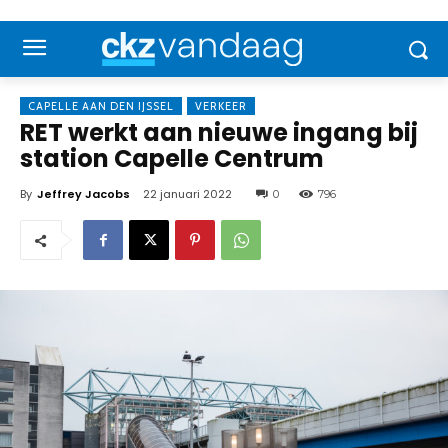
CAPELLE AAN DEN IJSSEL
VERKEER
RET werkt aan nieuwe ingang bij
station Capelle Centrum
By
Jeffrey Jacobs
22 januari 2022
0
796