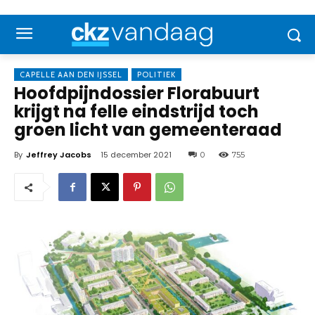
CAPELLE AAN DEN IJSSEL
POLITIEK
Hoofdpijndossier Florabuurt
krijgt na felle eindstrijd toch
groen licht van gemeenteraad
By
Jeffrey Jacobs
15 december 2021
0
755