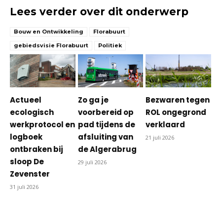
Lees verder over dit onderwerp
Bouw en Ontwikkeling
Florabuurt
gebiedsvisie Florabuurt
Politiek
Actueel
Zo ga je
Bezwaren tegen
ecologisch
voorbereid op
ROL ongegrond
werkprotocol en
pad tijdens de
verklaard
logboek
afsluiting van
21 juli 2026
ontbraken bij
de Algerabrug
sloop De
29 juli 2026
Zevenster
31 juli 2026